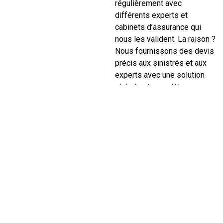
régulièrement avec
différents experts et
cabinets d’assurance qui
nous les valident. La raison ?
Nous fournissons des devis
précis aux sinistrés et aux
experts avec une solution
globale et complète sur
l’ensemble des travaux et
des corps de
métiers nécessaires pour
les travaux.
Nous les coordonnons
intégralement : facilité et
gain de temps dans
l’ensemble des démarches.
Notre entreprise de
rénovation immobilière est